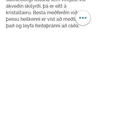
ákveðin skilyrði, þá er eitt á
kristaltæru. Besta meðferðin við
þessu heilkenni er víst að meðtaka
það og leyfa ferðaþránni að ráða.
Hér er greinin
, eða öllu heldur
greiningin mín!
Uppruninn
Flandrr ferðamiðstöð varð til sem umgjörð og
samnefnari fyrir ferðablæti Ágústu Sigrúnar.
Í hinu alræmda kófi magnaðist ferðaþráin
mjög mikið og Ágústa ákvað að bjóða
landsmönnum í sýndarferðalög í gegnum
Zoom. Heimsferðir stukku strax á þessa
hugmynd og þegar upp var staðið höfðu
orðið til 10 sýndarferðalög og yfir 10.000
manns höfðu tekið þátt.