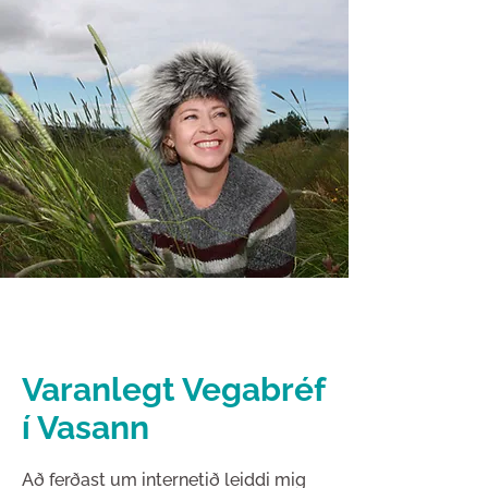
Varanlegt Vegabréf
í Vasann
Að ferðast um internetið leiddi mig