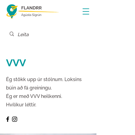
VVV
Ég stökk upp úr stólnum. Loksins
búin að fá greiningu.
Ég er með VVV heilkenni.
Hvílíkur léttir.