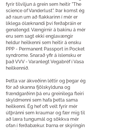
fyrir tilviljun á grein sem heitir "The
science of Vanderlust". Þar komst ég
að raun um að flakkarinn í mér er
líklega ólæknandi því ferðaþráin er
genatengd. Vængirnir á bakinu á mér
eru sem sagt ekki englavængir
heldur heilkenni sem heitir á ensku
PPP - Permanent Passport in Pocket
syndrome. Snarað yfir á íslensku er
það VVV - Varanlegt Vegabréf í Vasa
heilkennið.
Þetta var ákveðinn léttir og þegar ég
fór að skanna fjölskylduna og
frændgarðinn þá eru greinilega fleiri
skyldmenni sem hafa þetta sama
heilkenni. Ég hef oft velt fyrir mér
útþránni sem kraumar og fær mig til
að læra tungumál og sökkva mér
ofan í ferðabækur. Þarna er skýringin