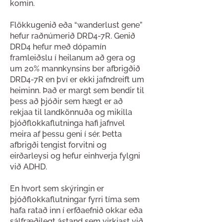
komin.
Flökkugenið eða “wanderlust gene”
hefur raðnúmerið DRD4-7R. Genið
DRD4 hefur með dópamín
framleiðslu í heilanum að gera og
um 20% mannkynsins ber afbrigðið
DRD4-7R en því er ekki jafndreift um
heiminn. Það er margt sem bendir til
þess að þjóðir sem hægt er að
rekjaa til landkönnuða og mikilla
þjóðflokkaflutninga hafi jafnvel
meira af þessu geni í sér. Þetta
afbrigði tengist forvitni og
eirðarleysi og hefur einhverja fylgni
við ADHD.
En hvort sem skýringin er
þjóðflokkaflutningar fyrri tíma sem
hafa ratað inn í erfðaefnið okkar eða
sálfræðilegt ástand sem virkjast við