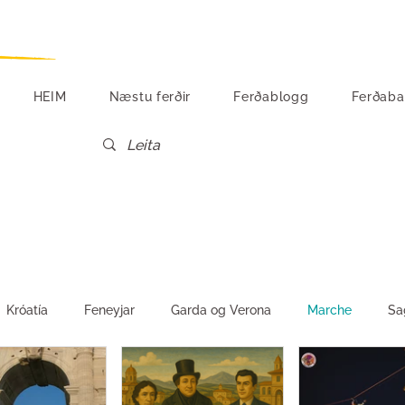
HEIM
Næstu ferðir
Ferðablogg
Ferðaba
Króatía
Feneyjar
Garda og Verona
Marche
Sa
Vín og matur
Tónlist
Egyptaland
Suður-Ítalía
S