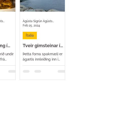
Ágústa Sigrún Ágústsdóttir
Ágústa Sigrún Ágústsdóttir
Feb 25, 2024
Ítalía
ng í
Tveir gimsteinar í
Marche
rið undir
Þetta forna spakmæli er
frá
ágætis innleiðing inn í
væðum og
pistilinn um þessi tvö
omu með
dásamlegu þorp sem horfa
yfir hafið og leka niður á
 í gegnum
strandirnar fyrir