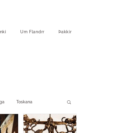
nki
Um Flandrr
Þakkir
ga
Toskana
vartfjallaland