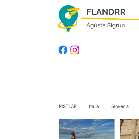
PISTLAR
Ítalía
Slóvenía
Kirgistan
Suður-Afríka