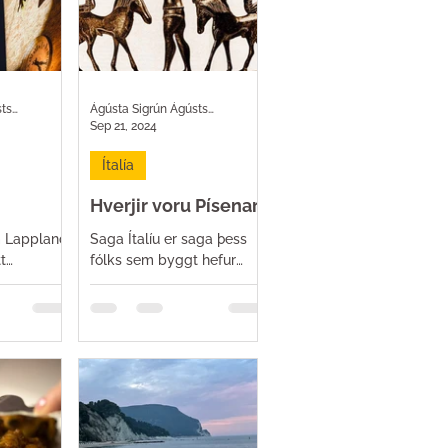
Ágústa Sigrún Ágústsdóttir
Ágústa Sigrún Ágústsdóttir
Sep 21, 2024
Ítalía
Hverjir voru Písenar?
nn
um Lappland
Saga Ítalíu er saga þess
t
fólks sem byggt hefur
getur líka
Appennínaskagann sunnan
jólasveinsins
Alpafjalla frá örófi alda.
nlandi. Ef
Nútímaríkið Ítalía varð í
raun fyrst...