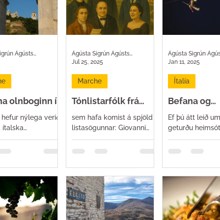
Ágústa Sigrún Ágústsdóttir
Ágústa Sigrún Ágústsdóttir
Jul 25, 2025
Jan 11, 2025
he
Marche
Ítalía
a olnboginn í
Tónlistarfólk frá
Befana og
he
Marche
jólasveinni
hefur nýlega verið
sem hafa komist á spjöld
Ef þú átt leið 
 ítalska
listasögunnar: Giovanni
geturðu heimsót
arhöfuðborgin árið
Battista Pergolesi (1710-
jólasveininn! Þú 
tillinn er árleg
1736) frá Jesi Gaspare
skrifað bréf til 
nning sem veitt er
Spontini (1774–1851) frá
í Rovaniemi í Fin
á Ítalíu sem leggja
Maiolati Spontini (Ancona)
þú...
a áherslu á
Gioacchino Rossini (1792-
 og listir. Þessi
1868) frá Pésaro Beniamino
nning er mikilvæg
Gigli (1890-1957) frá
orgina og svæðið í
Recanati Franco Corelli