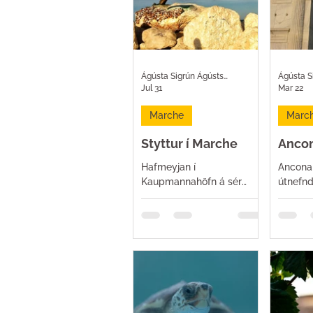
Ágústa Sigrún Ágústsdóttir
Jul 31
Mar 22
Marche
Marc
Styttur í Marche
Ancon
Marc
Hafmeyjan í
Ancona 
Kaupmannahöfn á sér
útnefnd
systur í Marche á Ítalíu og
menning
Kristur í Rio de Janeiro á
2028. Ti
kollega. Meira að segja
viðurke
Charles Bronson á tvífara!
borgum 
sérstak
menningu
viðurke
fyrir b