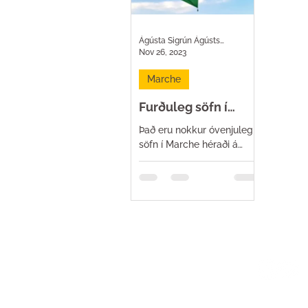
Ágústa Sigrún Ágústsdóttir
Nov 26, 2023
Marche
Furðuleg söfn í
Marche
Það eru nokkur óvenjuleg
söfn í Marche héraði á
Ítalíu. Þeir Markverjar veita
Íslendingum harða
samkeppni í
hugmyndaauðginni við að
setja...
Uppruninn
Flandrr ferðamiðstöð varð til sem umg