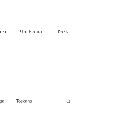
nki
Um Flandrr
Þakkir
ga
Toskana
vartfjallaland