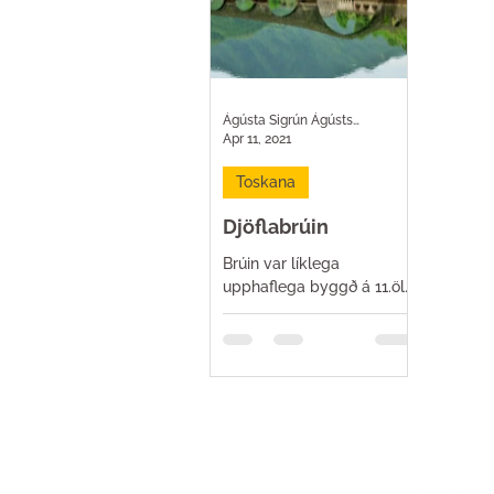
Ágústa Sigrún Ágústsdóttir
Apr 11, 2021
Toskana
Djöflabrúin
Brúin var líklega
upphaflega byggð á 11.öld
fyrir tilstylli Mathilde
Canossa sem var
valdamikil greifynja á
þessum tíma. Kannski vildi
hún k
Uppruninn