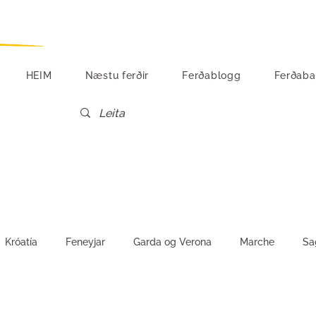
HEIM
Næstu ferðir
Ferðablogg
Ferðaba
Króatía
Feneyjar
Garda og Verona
Marche
Sa
Vín og matur
Tónlist
Egyptaland
Suður-Ítalía
S