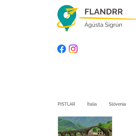
PISTLAR
Ítalía
Slóvenía
Kirgistan
Suður-Afríka