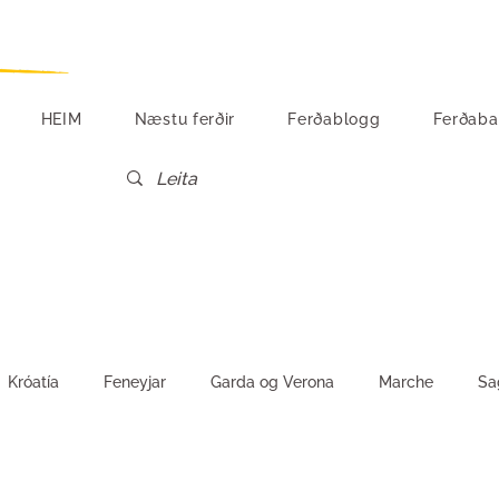
HEIM
Næstu ferðir
Ferðablogg
Ferðaba
Króatía
Feneyjar
Garda og Verona
Marche
Sa
Vín og matur
Tónlist
Egyptaland
Suður-Ítalía
S