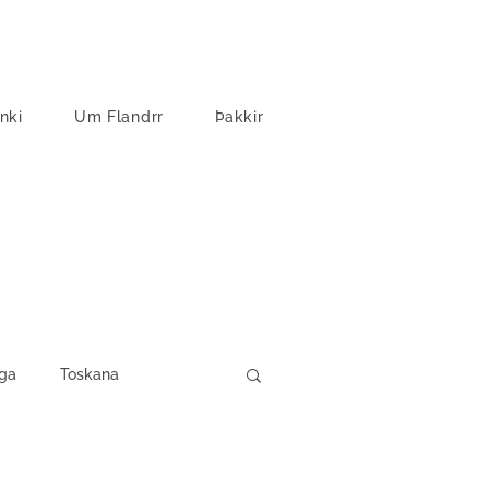
nki
Um Flandrr
Þakkir
ga
Toskana
vartfjallaland