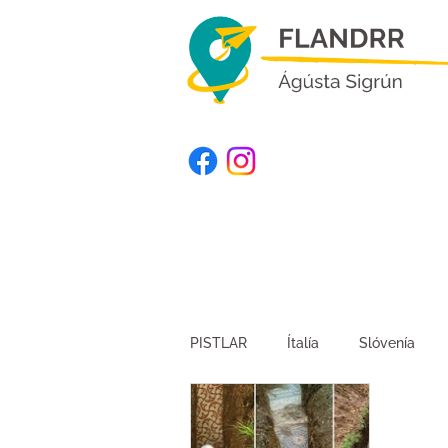
PISTLAR
Ítalía
Slóvenía
Kirgistan
Suður-Afríka