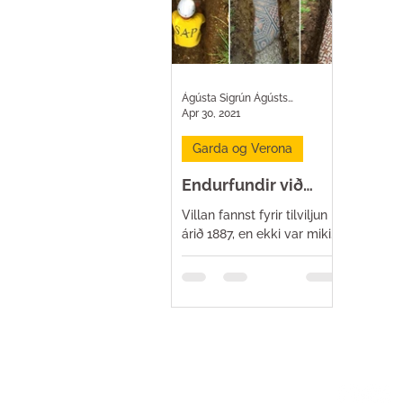
Ágústa Sigrún Ágústsdóttir
Apr 30, 2021
Garda og Verona
Endurfundir við
Garda
Villan fannst fyrir tilviljun
árið 1887, en ekki var mikið
gert með þann fund. Það
var ekki fyrr en árið 1922
að staðurinn var í raun
Uppruninn