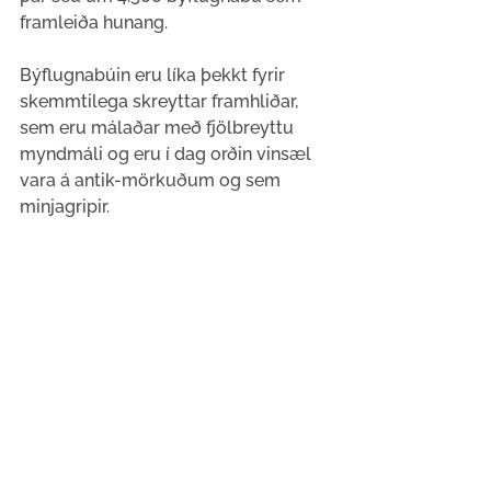
framleiða hunang. 
Býflugnabúin eru líka þekkt fyrir 
skemmtilega skreyttar framhliðar, 
sem eru málaðar með fjölbreyttu 
myndmáli og eru í dag orðin vinsæl 
vara á antik-mörkuðum og sem 
minjagripir.