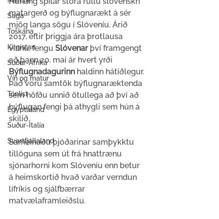
Marche
Hunang spilar stóra rullu slóvenskri 
matargerð og býflugnarækt á sér 
Saga
mjög langa sögu í Slóveníu. Árið 
Toskana
2017, eftir þriggja ára þrotlausa 
Kirgistan
vinnu, fengu 
Slóvenar 
því framgengt 
að þann 20. maí ár hvert yrði 
Suður-Afríka
Býflugnadagurinn 
haldinn hátíðlegur. 
Vín og matur
Það voru samtök býflugnaræktenda 
Tónlist
sem höfðu unnið ötullega að því að 
býflugan fengi þá athygli sem hún á 
Egyptaland
skilið.
Suður-Ítalía
Svartfjallaland
Sameinuðu þjóðarinar samþykktu 
tillöguna sem út frá hnattrænu 
sjónarhorni kom Slóveníu enn betur 
á heimskortið hvað varðar verndun 
lífríkis og sjálfbærrar 
matvælaframleiðslu. 