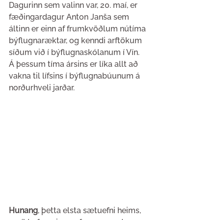
Dagurinn sem valinn var, 20. maí, er 
fæðingardagur Anton Janša sem 
áltinn er einn af frumkvöðlum nútíma 
býflugnaræktar, og kenndi arftökum 
síðum við í býflugnaskólanum í Vín. 
Á þessum tíma ársins er líka allt að 
vakna til lífsins í býflugnabúunum á 
norðurhveli jarðar.
Hunang
, þetta elsta sætuefni heims, 