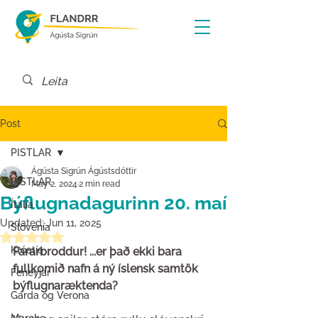
Post
PISTLAR
Ágústa Sigrún Ágústsdóttir
PISTLAR
May 2, 2024
2 min read
Býflugnadagurinn 20. maí
Ítalía
Updated:
Jun 11, 2025
Slóvenía
Rated NaN out of 5 stars.
Króatía
Fararbroddur! ...er það ekki bara 
fullkomið nafn á ný íslensk samtök 
Feneyjar
býflugnaræktenda?
Garda og Verona