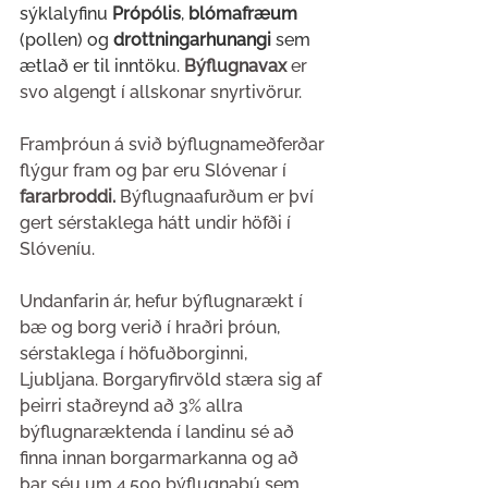
sýklalyfinu 
Própólis
, 
blómafræum 
(pollen) og 
drottningarhunangi
 sem 
ætlað er til inntöku.
Býflugnavax 
er 
svo algengt í allskonar snyrtivörur.
Framþróun á svið býflugnameðferðar 
flýgur fram og þar eru Slóvenar í 
fararbroddi. 
Býflugnaafurðum er því 
gert sérstaklega hátt undir höfði í 
Slóveníu.
Undanfarin ár, hefur býflugnarækt í 
bæ og borg verið í hraðri þróun, 
sérstaklega í höfuðborginni, 
Ljubljana. Borgaryfirvöld stæra sig af 
þeirri staðreynd að 3% allra 
býflugnaræktenda í landinu sé að 
finna innan borgarmarkanna og að 
þar séu um 4.500 býflugnabú sem 