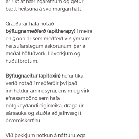
er ríkt af næringarefnum og getur 
bætt heilsuna á svo margan hátt. 
Græðarar hafa notað 
býflugnameðferð (apitherapy)
 í meira 
en 5.000 ár sem meðferð við ýmsum 
heilsufarslegum áskorunum, þar á 
meðal höfuðverk, liðverkjum og 
húðútbrotum. 
Býflugnaeitur (apitoxin) 
hefur líka 
verið notað í meðferðir því það 
inniheldur amínósýrur, ensím og virk 
efnasambönd sem hafa 
bólgueyðandi eiginleika, draga úr 
sársauka og stuðla að jafnvægi í 
ónæmiskerfinu.
Við þekkjum notkun á 
náttúrulega 