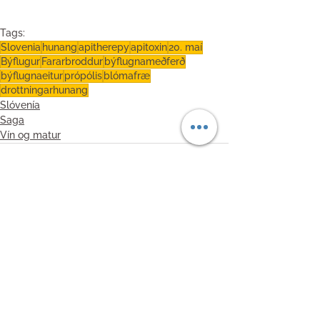
Tags:
Slovenia
hunang
apitherepy
apitoxin
20. maí
Býflugur
Fararbroddur
býflugnameðferð
býflugnaeitur
própólis
blómafræ
drottningarhunang
Slóvenía
Saga
Vín og matur
See All
Recent Posts