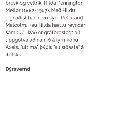
bresk og vellrík, Hilda Pennington 
Mellor (1882-1967). Með Hildu 
eignaðist hann tvo syni, Peter and 
Malcolm. Þau Hilda hættu reyndar 
sambúð.  Það er grátbroslegt að 
uppgötva að nafnið á fyrri konu 
Axels, "ultima" þýðir, "sú síðasta" á 
ítölsku...
Dýravernd