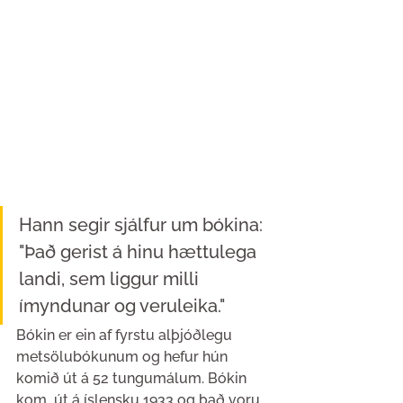
Hann segir sjálfur um bókina: 
"Það gerist á hinu hættulega 
landi, sem liggur milli 
ímyndunar og veruleika."
Bókin er ein af fyrstu alþjóðlegu 
metsölubókunum og hefur hún 
komið út á 52 tungumálum. Bókin 
kom  út á íslensku 1933 og það voru 