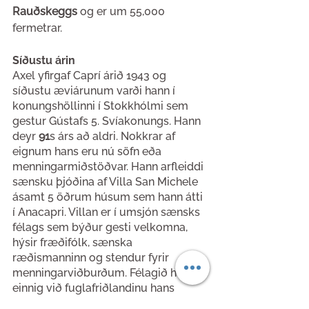
Rauðskeggs
 og er um 55,000 
fermetrar.
Síðustu árin
Axel yfirgaf Caprí árið 1943 og 
síðustu æviárunum varði hann í 
konungshöllinni í Stokkhólmi sem 
gestur Gústafs 5. Svíakonungs. Hann 
deyr 
91
s árs að aldri. Nokkrar af 
eignum hans eru nú söfn eða 
menningarmiðstöðvar. Hann arfleiddi 
sænsku þjóðina af Villa San Michele 
ásamt 5 öðrum húsum sem hann átti 
í Anacapri. Villan er í umsjón sænsks 
félags sem býður gesti velkomna, 
hýsir fræðifólk, sænska 
ræðismanninn og stendur fyrir 
menningarviðburðum. Félagið heldur 
einnig við fuglafriðlandinu hans 
Rauðskeggs í bakgarðinum.