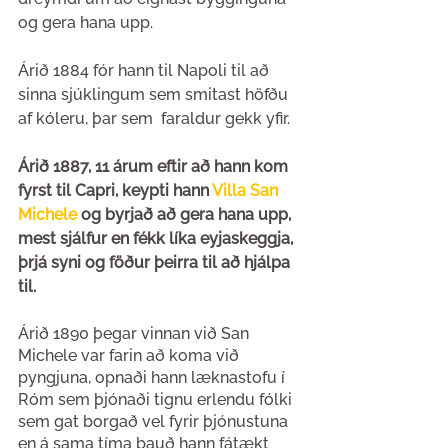
og gera hana upp. 
Árið 1884 fór hann til Napoli til að 
sinna sjúklingum sem smitast höfðu 
af kóleru, þar sem  faraldur gekk yfir.
Árið 1887, 11 árum eftir að hann kom 
fyrst til Capri, keypti hann 
Villa San 
Michele
 og byrjað að gera hana upp, 
mest sjálfur en fékk líka eyjaskeggja, 
þrjá syni og föður þeirra til að hjálpa 
til.
Árið 1890 þegar vinnan við San 
Michele var farin að koma við 
pyngjuna, opnaði hann læknastofu í 
Róm sem þjónaði tignu erlendu fólki 
sem gat borgað vel fyrir þjónustuna 
en á sama tíma bauð hann fátækt 