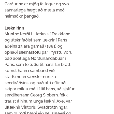
Garðurinn er mjög fallegur og svo 
sannarlega hægt að mæla með 
heimsókn þangað.
Læknirinn
Munthe lærði til læknis í Frakklandi 
og útskrifaðist sem læknir í París 
aðeins 23 ára gamall (1881) og 
opnaði læknastofu þar. Í fyrstu voru 
það aðallega Norðurlandabúar í 
París, sem leituðu til hans. En brátt 
komst hann i samband við 
starfsmenn sænsk—norska 
sendiráðsins, og það átti eftir að 
skipta miklu máli í lifi hans, að sjálfur 
sendiherrann Georg Sibbern, fékk 
traust á hinum unga lækni. Axel var 
líflæknir Viktoríu Svíadrottningar, 
sem glímdi bæði við heilsuleysi og 