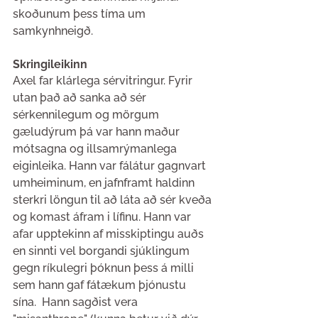
skoðunum þess tíma um 
samkynhneigð.
Skringileikinn
Axel far klárlega sérvitringur. Fyrir 
utan það að sanka að sér 
sérkennilegum og mörgum 
gæludýrum þá var hann maður 
mótsagna og illsamrýmanlega 
eiginleika. Hann var fálátur gagnvart 
umheiminum, en jafnframt haldinn 
sterkri löngun til að láta að sér kveða 
og komast áfram i lífinu. Hann var 
afar upptekinn af misskiptingu auðs 
en sinnti vel borgandi sjúklingum 
gegn ríkulegri þóknun þess á milli 
sem hann gaf fátækum þjónustu 
sína.  Hann sagðist vera 