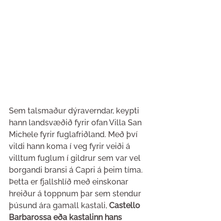
Sem talsmaður dýraverndar, keypti 
hann landsvæðið fyrir ofan Villa San 
Michele fyrir fuglafriðland. Með því 
vildi hann koma í veg fyrir veiði á 
villtum fuglum í gildrur sem var vel 
borgandi bransi á Capri á þeim tíma. 
Þetta er fjallshlíð með einskonar 
hreiður á toppnum þar sem stendur 
þúsund ára gamall kastali, 
Castello 
Barbarossa eða kastalinn hans 