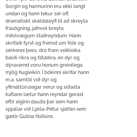
Sorgin og harmurinn eru ekki langt 
undan og hann tekur sér oft 
dramatískt skáldaleyfi til að skreyta 
frásögning, jafnvel breyta 
mikilvægum staðreyndum. Hann 
skrifaði fyrst og fremst um fólk og 
sérkenni þess, dró fram veikleika 
bæði ríkra og fátækra, en dýr og 
dýravernd voru honum greinilega 
mjög hugleikin. Í bókinni skrifar hann 
m.a. samtöl við dýr og 
yfirnáttúrulegar verur og síðasta 
kaflann lætur hann reyndar gerast 
eftir eiginn dauða þar sem hann 
spjallar við Lykla-Pétur sjálfan sem 
gætir Gullna hliðsins.