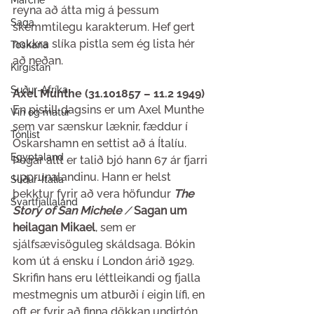
Marche
reyna að átta mig á þessum 
Saga
skemmtilegu karakterum. Hef gert 
nokkra slíka pistla sem ég lista hér 
Toskana
að neðan.
Kirgistan
Suður-Afríka
Axel Munthe (31.101857 – 11.2 1949) 
En pistill dagsins er um Axel Munthe 
Vín og matur
sem var sænskur læknir, fæddur í 
Tónlist
Oskarshamn en settist að á Ítalíu. 
Egyptaland
Þegar allt er talið bjó hann 67 ár fjarri 
upprunalandinu. Hann er helst 
Suður-Ítalía
þekktur fyrir að vera höfundur 
The 
Svartfjallaland
Story of San Michele
 / 
Sagan um 
heilagan Mikael
, sem er 
sjálfsævisöguleg skáldsaga. Bókin 
kom út á ensku í London árið 1929. 
Skrifin hans eru léttleikandi og fjalla 
mestmegnis um atburði í eigin lífi, en 
oft er fyrir að finna dökkan undirtón. 