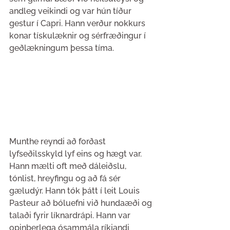
andleg veikindi og var hún tíður 
gestur í Capri. Hann verður nokkurs 
konar tískulæknir og sérfræðingur í 
geðlækningum þessa tíma.
Munthe reyndi að forðast 
lyfseðilsskyld lyf eins og hægt var. 
Hann mælti oft með dáleiðslu, 
tónlist, hreyfingu og að fá sér 
gæludýr. Hann tók þátt í leit Louis 
Pasteur að bóluefni við hundaæði og 
talaði fyrir líknardrápi. Hann var 
opinberlega ósammála ríkjandi 