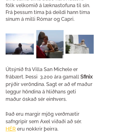
fólk velkomið á læknastofuna til sín. 
Frá þessum tíma þá deildi hann tíma 
sínum á milli Rómar og Capri.
Útsýnið frá Villa San Michele er 
frábært. Þessi  3.200 ára gamall 
Sfinix
prýðir veröndina. Sagt er að ef maður 
leggur höndina á hliðhans geti 
maður óskað sér einhvers. 
Það eru margir mjög verðmætir 
safngripir sem Axel viðaði að sér. 
HÉR
 eru nokkrir þeirra. 