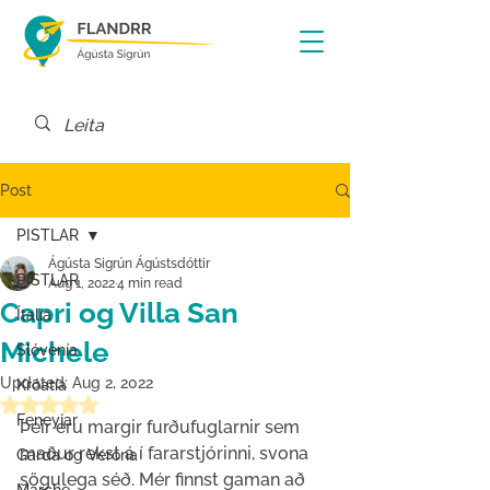
Post
PISTLAR
Ágústa Sigrún Ágústsdóttir
PISTLAR
Aug 1, 2022
4 min read
Capri og Villa San
Ítalía
Michele
Slóvenía
Updated:
Aug 2, 2022
Króatía
Rated NaN out of 5 stars.
Feneyjar
Þeir eru margir furðufuglarnir sem 
maður rekst á í fararstjórinni, svona 
Garda og Verona
sögulega séð. Mér finnst gaman að 