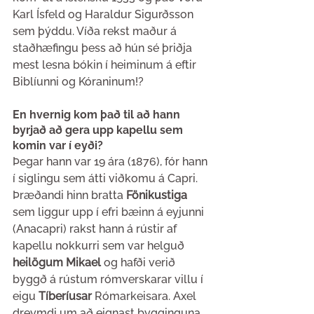
Karl Ísfeld og Haraldur Sigurðsson 
sem þýddu. Víða rekst maður á 
staðhæfingu þess að hún sé þriðja 
mest lesna bókin í heiminum á eftir 
Biblíunni og Kóraninum!?
En hvernig kom það til að hann 
byrjað að gera upp kapellu sem 
komin var í eyði?
Þegar hann var 19 ára (1876), fór hann 
í siglingu sem átti viðkomu á Capri. 
Þræðandi hinn bratta 
Fönikustiga
sem liggur upp í efri bæinn á eyjunni 
(Anacapri) rakst hann á rústir af 
kapellu nokkurri sem var helguð 
heilögum Mikael
 og hafði verið 
byggð á rústum rómverskarar villu í 
eigu 
Tíberíusar
 Rómarkeisara. Axel 
dreymdi um að eignast bygginguna 