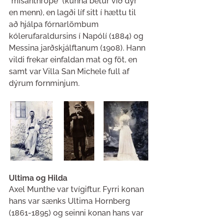
"misanthrope" (kunna betur við dýr 
en menn), en lagði líf sitt í hættu til 
að hjálpa fórnarlömbum 
kólerufaraldursins í Napólí (1884) og 
Messina jarðskjálftanum (1908). Hann 
vildi frekar einfaldan mat og föt, en 
samt var Villa San Michele full af 
dýrum fornminjum.
Ultima og Hilda
Axel Munthe var tvígiftur. Fyrri konan 
hans var sænks Ultima Hornberg 
(1861-1895) og seinni konan hans var 