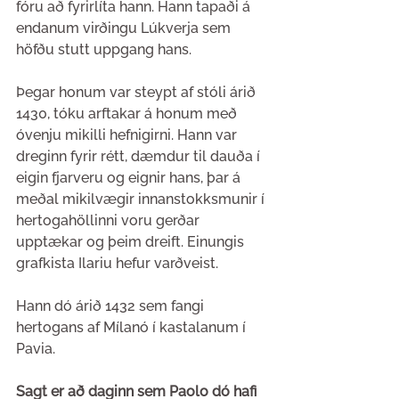
fóru að fyrirlíta hann. Hann tapaði á 
endanum virðingu Lúkverja sem 
höfðu stutt uppgang hans. 
Þegar honum var steypt af stóli árið 
1430, tóku arftakar á honum með 
óvenju mikilli hefnigirni. Hann var 
dreginn fyrir rétt, dæmdur til dauða í 
eigin fjarveru og eignir hans, þar á 
meðal mikilvægir innanstokksmunir í 
hertogahöllinni voru gerðar 
upptækar og þeim dreift. Einungis 
grafkista Ilariu hefur varðveist.
Hann dó árið 1432 sem fangi 
hertogans af Mílanó í kastalanum í 
Pavia. 
Sagt er að daginn sem Paolo dó hafi 