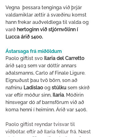
Vegna  þessara tenginga við þrjár 
valdamiklar ættir á svæðinu komst 
hann frekar auðveldlega til valda og 
varð 
hertoginn við stjórnvölinn í 
Lucca árið 1400.
Ástarsaga frá miðöldum
Paolo giftist svo 
Ilaria del Carretto
árið 1403 sem var dóttir annars 
aðalsmanns, Carlo af Finale Ligure.  
Eignuðust þau tvö börn, son að 
nafninu 
Ladislao
 og
 stúlku 
sem skírð 
var eftir móður sinn, 
Ilaria
. Móðirin 
hinsvegar dó af barnsförum við að 
koma henni í heiminn. Árið var 1406.
Paolo giftist reyndar tvisvar til 
viðbótar. eftir að Ilaria fellur frá. Næst 