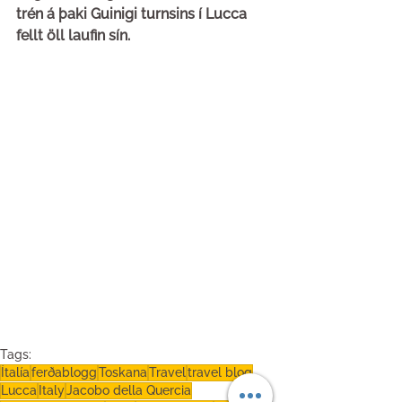
trén á þaki Guinigi turnsins í Lucca 
fellt öll laufin sín.
Tags:
Ítalía
ferðablogg
Toskana
Travel
travel blog
Lucca
Italy
Jacobo della Quercia