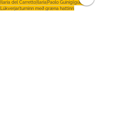
Ilaria del Carretto
Ilaria
Paolo Guinigi
guinigi
Lúkverjar
turninn með græna hattinn
ástarsaga frá miðöldum
Toskana
Ítalía
Saga
See All
Recent Posts