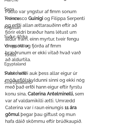
Marche
Saga
Paolo var yngstur af fimm sonum  
Francesco
 Guinigi
 og Filippa Serpenti 
Toskana
og erfði allan ættarauðinn eftir að 
Kirgistan
fjórir eldri bræður hans létust um 
Suður-Afríka
aldur fram, einn myrtur, tveir fengu 
drepsótt og fjórða af fimm 
Vín og matur
bræðrunum er ekki vitað hvað varð 
Tónlist
að aldurtila. 
Egyptaland
Paolo erfði auk þess allar eigur úr 
Suður-Ítalía
móðurfjölskyldunni sinni og ekki nóg 
Svartfjallaland
með það erfði hann eigur eftir fyrstu 
konu sína,
 Caterina Antelminelli,
 sem 
var af valdamikilli ætti. Umrædd 
Caterina var í raun einungis 
11 ára 
gömul
 þegar þau giftust og mun 
hafa dáið skömmu eftir brúðkaupið.