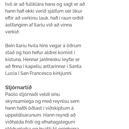
tvö ár að fullklára hana og sagt er að 
hann hafi ekki verið sjálfum sér líkur 
eftir að verkinu lauk, hafi í raun orðið 
ástfanginn af Ilariu við að vinna 
verkið.
Bein Ilariu hvíla hins vegar á öðrum 
stað og hún hefur aldrei komist í 
kistuna. Hennar jarðnesku leyfar er 
að finna í kapellu ættarinnar í Santa 
Lucia í San Francesco kirkjunni.
Stjórnartíð
Paolo stjórnaði veldi sínu 
skynsamlega og með reynlsu sem 
hann hafði öðlast í viðskiptum á 
uppeldisárunum. Hann reyndi að 
viðhalda friði og efnahagslegum 
stöðugleika og hvatti til opinberra 