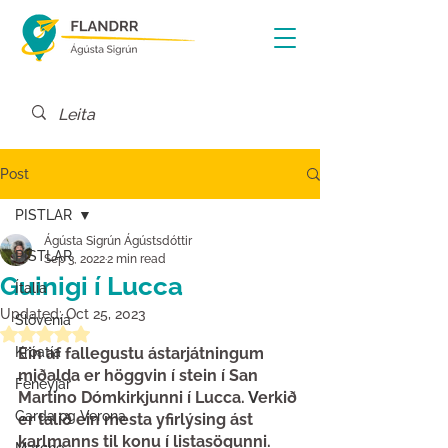
Post
PISTLAR
Ágústa Sigrún Ágústsdóttir
PISTLAR
Sep 3, 2022
2 min read
Guinigi í Lucca
Ítalía
Updated:
Oct 25, 2023
Slóvenía
Rated NaN out of 5 stars.
Króatía
Ein af fallegustu ástarjátningum 
miðalda er höggvin í stein í San 
Feneyjar
Martino Dómkirkjunni í Lucca. 
V
erkið 
Garda og Verona
er talið ein mesta yfirlýsing ást 
karlmanns til konu í listasögunni.