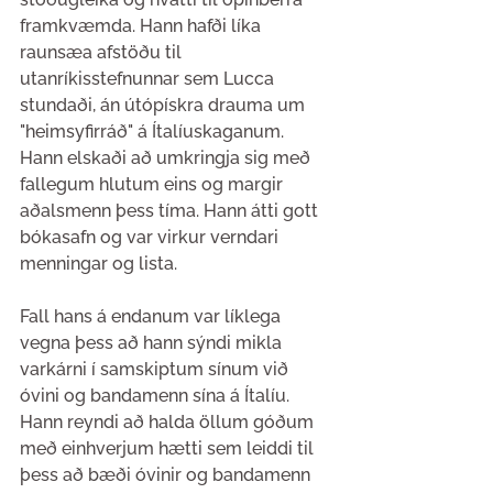
framkvæmda. Hann hafði líka 
raunsæa afstöðu til 
utanríkisstefnunnar sem Lucca 
stundaði, án útópískra drauma um 
"heimsyfirráð" á Ítalíuskaganum. 
Hann elskaði að umkringja sig með 
fallegum hlutum eins og margir 
aðalsmenn þess tíma. Hann átti gott 
bókasafn og var virkur verndari 
menningar og lista.
Fall hans á endanum var líklega 
vegna þess að hann sýndi mikla 
varkárni í samskiptum sínum við 
óvini og bandamenn sína á Ítalíu. 
Hann reyndi að halda öllum góðum 
með einhverjum hætti sem leiddi til 
þess að bæði óvinir og bandamenn 