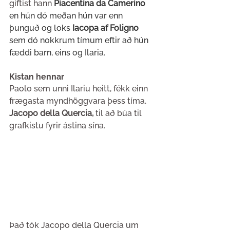
giftist hann
Piacentina da Camerino 
en hún dó meðan hún var enn 
þunguð og loks 
Iacopa af Foligno
sem dó nokkrum tímum eftir að hún 
fæddi barn, eins og Ilaria.
Kistan hennar
Paolo sem unni Ilariu heitt, fékk einn 
frægasta myndhöggvara þess tíma, 
Jacopo della Quercia,
 til að búa til 
grafkistu fyrir ástina sína. 
Það tók Jacopo della Quercia um 