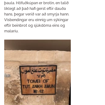
þaula. Höfuðkúpan er brotin, en talið 
líklegt að það hafi gerst eftir dauða 
hans, þegar verið var að smyrja hann. 
Vísbendingar eru einnig um sýkingar 
eftir beinbrot og sjúkdóma eins og 
malaríu.