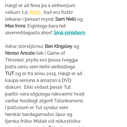
Hægt er að finna þá á einhverjum 
veitum, t.d. 
IMDb
.  Það eru flottir 
leikarar í þessari mynd, 
Sam Neill 
og
Max Irons
. Eiginlega bara hið 
skemmtilegasta áhorf. 
Smá sýnishorn.
Aðrar stórstjörnur, 
Ben Kingsley 
og
Nonso Anozie
 (lék í Game of 
Thrones), prýða svo þessa tveggja 
þátta seríu sem heitir einfaldlega 
TUT
 og er frá árinu 2015. Hægt er að 
kaupa seríuna á amazon á DVD 
diskum.  Ekki virðast þessir Tut 
þættir vera sögulega nákvæmir hvað 
varðar holdlegt atgerfi Tútankamons. 
Í þáttunum er Tut sýndur sem 
herskár bardagamaður, lipur og 
fjarska fríður. Miðað við niðurstöður 