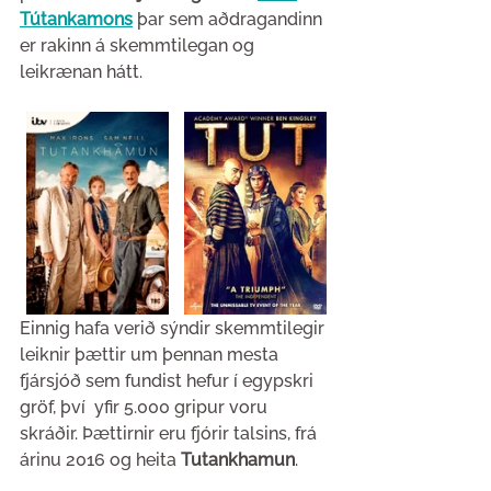
Tútankamons
þar sem aðdragandinn 
er rakinn á skemmtilegan og 
leikrænan hátt.
Einnig hafa verið sýndir skemmtilegir 
leiknir þættir um þennan mesta 
fjársjóð sem fundist hefur í egypskri 
gröf, því  yfir 5.000 gripur voru 
skráðir. Þættirnir eru fjórir talsins, frá 
árinu 2016 og heita 
Tutankhamun
. 