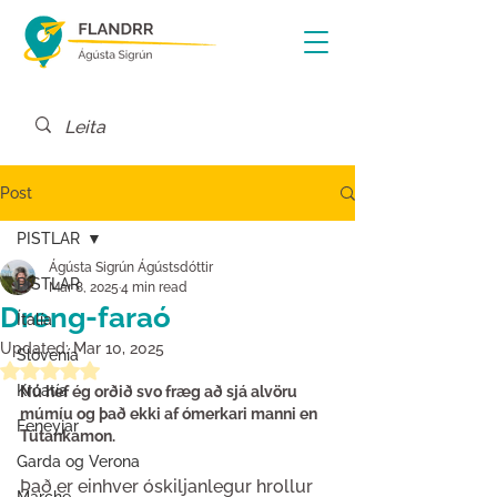
Post
PISTLAR
Ágústa Sigrún Ágústsdóttir
PISTLAR
Mar 8, 2025
4 min read
Dreng-faraó
Ítalía
Updated:
Mar 10, 2025
Slóvenía
Rated NaN out of 5 stars.
Króatía
Nú hef ég orðið svo fræg að sjá alvöru 
múmíu og það ekki af ómerkari manni en 
Feneyjar
Tútankamon.
Garda og Verona
Það er einhver óskiljanlegur hrollur 