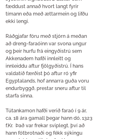
fæddust annað hvort langt fyrir 
tímann eða með ættarmein og lifðu 
ekki lengi.
Ráðgjafar fóru með stjórn á meðan 
að dreng-faraóinn var svona ungur 
og þeir hurfu frá eingyðistrú sem 
Akkenadem hafði innleitt og 
innleiddu aftur fjölgyðistrú. Í hans 
valdatíð færðist þó aftur ró yfir 
Egyptalands, hof annarra guða voru 
endurbyggð, prestar sneru aftur til 
starfa sinna. 
Tútankamon hafði verið faraó í 9 ár, 
ca. 18 ára gamall þegar hann dó, 1323 
f.Kr.  Það var frekar sviplegt, því að 
hann fótbrotnaði og fékk sýkingu 