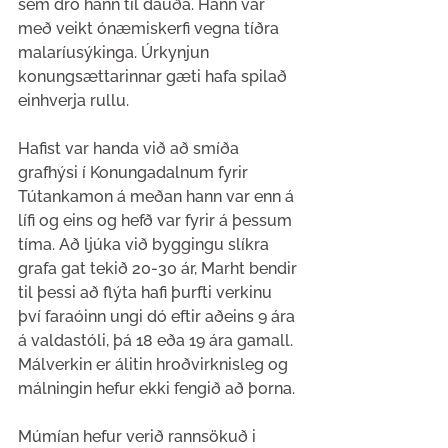
sem dró hann til dauða. Hann var 
með veikt ónæmiskerfi vegna tíðra 
malaríusýkinga. Úrkynjun 
konungsættarinnar gæti hafa spilað 
einhverja rullu.
Hafist var handa við að smíða 
grafhýsi í Konungadalnum fyrir 
Tútankamon á meðan hann var enn á 
lífi og eins og hefð var fyrir á þessum 
tíma. Að ljúka við byggingu slíkra 
grafa gat tekið 20-30 ár, Marht bendir 
til þessi að flýta hafi þurfti verkinu 
því faraóinn ungi dó eftir aðeins 9 ára 
á valdastóli, þá 18 eða 19 ára gamall.  
Málverkin er álitin hroðvirknisleg og 
málningin hefur ekki fengið að þorna.
Múmían hefur verið rannsökuð i 