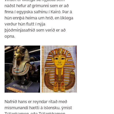
náðst hefur af grímunni sem er að 
finna í egypska safninu í Kairó. Þar á 
hún ennþá heima um hríð, en líklega 
verður hún flutt í nýja 
þjóðminjasafnið sem verið er að 
opna. 
Nafnið hans er reyndar ritað með 
mismunandi hætti á íslensku, ýmist 
Tútankamon, eða Tútankhamon, 