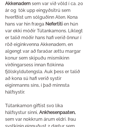
Akkenadem 
sem var við völd í ca. 20 
ár og  tók upp eingyðsitrú sem 
hverfðist um sólguðinn Aten. Kona 
hans var hin fræga 
Nefertiti 
en hún 
var ekki móðir Tútankamons. Líklegt 
er talið móðir hans hafi verið önnur í 
röð eiginkvenna Akkenadem, en 
algengt var að faraóar ættu margar 
konur sem skipuðu mismikinn 
virðingarsess innan flókinna 
fjölskyldutengsla. Auk þess er talið 
að kona sú hafi verið systir 
eiginmanns síns, í það minnsta 
hálfsystir.
Tútankamon giftist svo líka 
hálfsystur sinni, 
Ankhesenpaaten, 
sem var nokkrum árum eldri. Þau 
systkinin eignuðust 2 dætur sem 