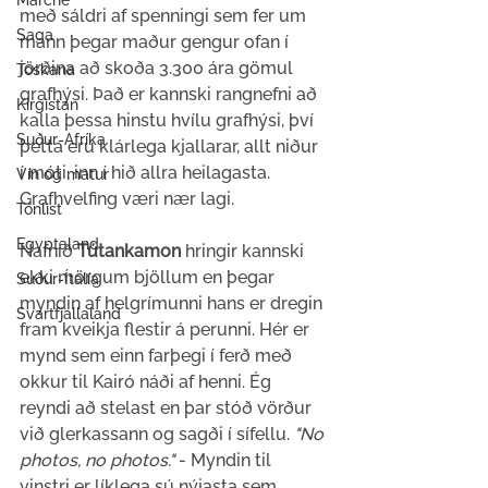
Marche
með sáldri af spenningi sem fer um 
Saga
mann þegar maður gengur ofan í 
jörðina að skoða 3.300 ára gömul 
Toskana
grafhýsi. Það er kannski rangnefni að 
Kirgistan
kalla þessa hinstu hvílu grafhýsi, því 
Suður-Afríka
þetta eru klárlega kjallarar, allt niður 
í móti, inn í hið allra heilagasta. 
Vín og matur
Grafhvelfing væri nær lagi.
Tónlist
Egyptaland
Nafnið 
Tútankamon 
hringir kannski 
ekki mörgum bjöllum en þegar 
Suður-Ítalía
myndin af helgrímunni hans er dregin 
Svartfjallaland
fram kveikja flestir á perunni. Hér er 
mynd sem einn farþegi í ferð með 
okkur til Kairó náði af henni. Ég 
reyndi að stelast en þar stóð vörður 
við glerkassann og sagði í sífellu.
 "No 
photos, no photos." 
- Myndin til 
vinstri er líklega sú nýjasta sem 