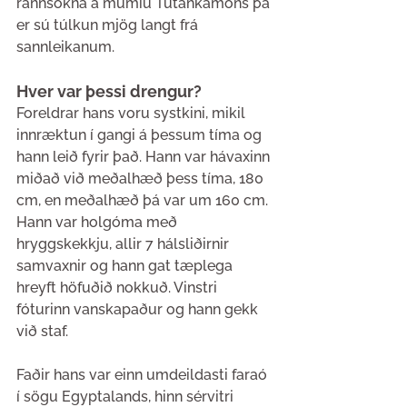
rannsókna á múmíu Tútankamons þá 
er sú túlkun mjög langt frá 
sannleikanum.
Hver var þessi drengur?
Foreldrar hans voru systkini, mikil 
innræktun í gangi á þessum tíma og 
hann leið fyrir það. Hann var hávaxinn 
miðað við meðalhæð þess tíma, 180 
cm, en meðalhæð þá var um 160 cm. 
Hann var holgóma með 
hryggskekkju, allir 7 hálsliðirnir 
samvaxnir og hann gat tæplega 
hreyft höfuðið nokkuð. Vinstri 
fóturinn vanskapaður og hann gekk 
við staf.
Faðir hans var einn umdeildasti faraó 
í sögu Egyptalands, hinn sérvitri 