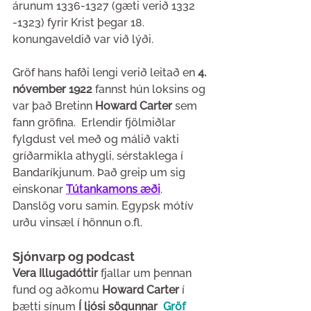
árunum 1336-1327 (gæti verið 1332 
-1323) fyrir Krist þegar 18. 
konungaveldið var við lýði.  
Gröf hans hafði lengi verið leitað en 
4. 
nóvember 1922
 fannst hún loksins og 
var það Bretinn 
Howard Carter 
sem 
fann gröfina.  Erlendir fjölmiðlar 
fylgdust vel með og málið vakti 
gríðarmikla athygli, sérstaklega í 
Bandaríkjunum. Það greip um sig 
einskonar 
Tútankamons æði
. 
Danslög voru samin. Egypsk mótív 
urðu vinsæl í hönnun o.fl.
Sjónvarp og podcast
Vera Illugadóttir 
fjallar um þennan 
fund og aðkomu 
Howard Carter 
í 
þætti sínum 
Í ljósi sögunnar
Gröf 