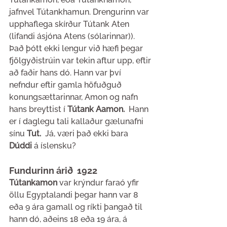
jafnvel Tútankhamun. Drengurinn var 
upphaflega skírður Tútank Aten 
(lifandi ásjóna Atens (sólarinnar)). 
Það þótt ekki lengur við hæfi þegar 
fjölgyðistrúin var tekin aftur upp, eftir 
að faðir hans dó. Hann var því 
nefndur eftir gamla höfuðguð 
konungsættarinnar, Amon og nafn 
hans breyttist í 
Tútank Aamon.  
Hann 
er í daglegu tali kallaður gælunafni 
sínu
 Tut.  
Já, væri það ekki bara 
Dúddi 
á íslensku?
Fundurinn árið  1922
Tútankamon 
var krýndur faraó yfir 
öllu Egyptalandi þegar hann var 8 
eða 9 ára gamall og ríkti þangað til 
hann dó, aðeins 18 eða 19 ára, á 