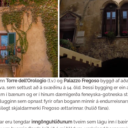
nn 
Torre dell’Orologio
 (t.v.) og
 Palazzo Fregoso
 byggð af aða
, sem settust að á svæðinu á 14. öld. Þessi bygging er ein a
 í bænum og er í hinum dæmigerða feneyska-gotneska stíl e
ugginn sem opnast fyrir ofan bogann minnir á endurreisnarstí
legt skjaldarmerki Fregoso ættarinnar. (hulið fána).
r eru tengdar 
inngönguhliðunum 
tveim sem lágu inn í bæinn