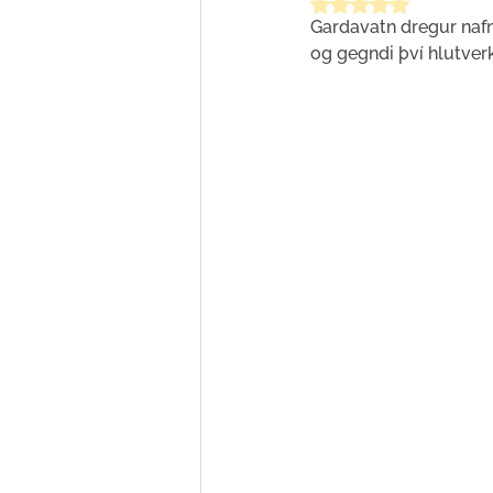
Rated NaN out of 5
Gardavatn dregur nafn
og gegndi því hlutver