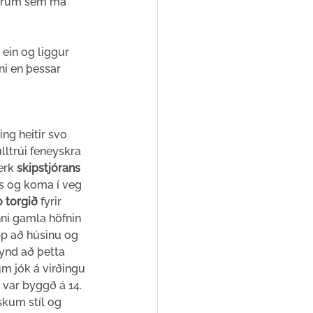
múrum sem má 
ein og liggur 
ni en þessar 
ng heitir svo 
ltrúi feneyskra 
erk 
skipstjórans 
s og koma í veg 
o torgið
 fyrir 
ni gamla höfnin 
pp að húsinu og 
eynd að þetta 
m jók á virðingu 
 var byggð á 14. 
skum stíl og 