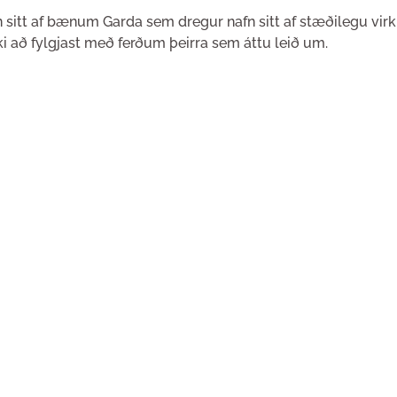
 stars.
 sitt af bænum Garda sem dregur nafn sitt af stæðilegu virk
ki að fylgjast með ferðum þeirra sem áttu leið um.