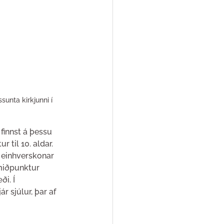
sunta kirkjunni í 
finnst á þessu 
 til 10. aldar. 
 einhverskonar 
miðpunktur 
i. Í 
r sjúlur, þar af 