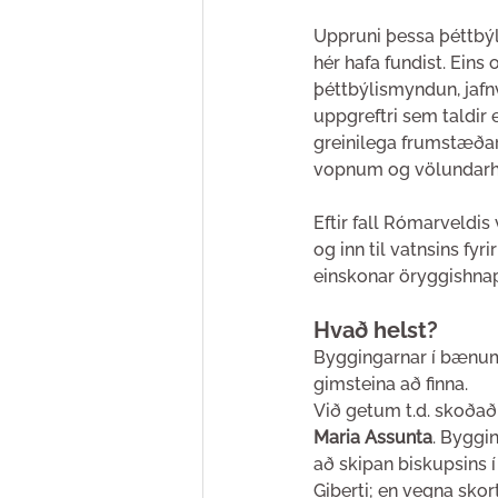
Uppruni þessa þéttbý
hér hafa fundist. Ei
þéttbýlismyndun, jafnv
uppgreftri sem taldir e
greinilega frumstæðar
vopnum og völundar
Eftir fall Rómarveldis 
og inn til vatnsins fy
einskonar öryggishnap
Hvað helst?
Byggingarnar í bænum
gimsteina að finna.
Við getum t.d. skoðað
Maria Assunta
. Byggin
að skipan biskupsins í
Giberti; en vegna skor