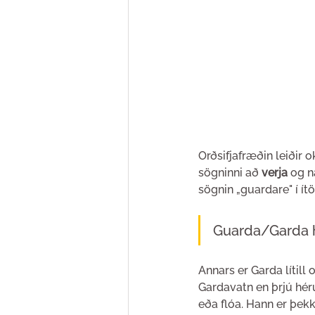
Orðsifjafræðin leiðir o
sögninni að 
verja 
og n
sögnin „guardare" í ít
Guarda/Garda hl
Annars er Garda lítil
Gardavatn en þrjú hér
eða flóa. Hann er þek