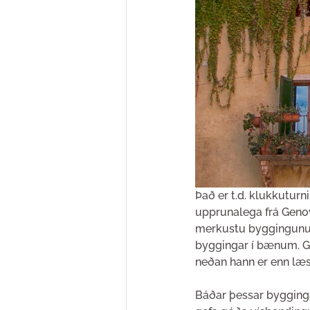
Það er t.d. klukkuturni
upprunalega frá Genova
merkustu byggingunum
byggingar í bænum. Gl
neðan hann er enn læsi
Báðar þessar bygginga