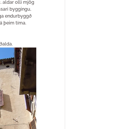
2. aldar olli mjög 
ari byggingu, 
ega endurbyggð 
rá þeim tíma.
ðalda.