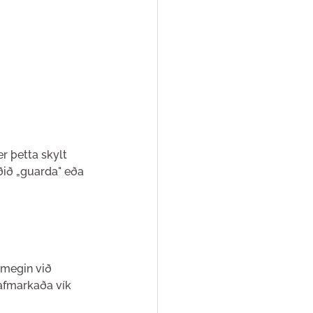
r þetta skylt 
ðið „guarda" eða 
-megin við 
afmarkaða vík 