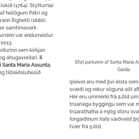
lokið (1764). Stytturnar 
 af heilögum Pétri og 
nn ​​Righetti (1886). 
er samtímaverk. 
urninn var endurreistur 
 2013.
rðurinn sem kirkjan 
og áhugaverðari. 
Il 
Efsti parturinn af Santa Maria As
di Santa Maria Assunta
, 
Garda
g tilbeiðsluhúsið 
(pieve) eru með því elsta sem 
svæði og rekur söguna allt aftur
Hér eru ummerki frá 5.öld um
trúarlega byggingu sem var 
trúarathafna á mjög stóru svæð
forgarðinum hafa varðveist þrjá
tvær frá 5.öld.