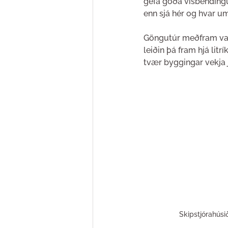
gefa góða vísbending
enn sjá hér og hvar 
Göngutúr meðfram va
leiðin þá fram hjá litr
tvær byggingar vekja j
Skipstjórahúsi