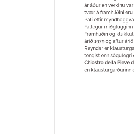
ár áður en verkinu var 
tvær á framhliðini eru
Páli eftir myndhöggvara
Fallegur miðglugginn 
Framhliðin og klukkut
árið 1979 og aftur árið
Reyndar er klausturga
tengist enn sögulegri 
Chiostro della Pieve 
en klausturgarðurinn o