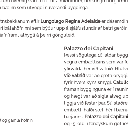
u um hvernig Garda leit út á miðöldum, umkringd borgar
um bæinn sem útveggi núverandi bygginga.
tnsbakkanum eftir 
Lungolago Regina Adelaide
 er dásemdin 
íkri bátahöfninni sem býður upp á sjálfustundir af betri gerðin
afnframt athygli á þeirri gönguleið.
Palazzo dei Capitani
Þessi sögulega 16. aldar byggi
vegna embættisins sem var ful
yfirvalda hér við vatnið. Hlutv
við vatnið 
var að gæta öryggi
fyrir hvers kyns smygl. 
Catull
framan bygginguna er í raunin
og hægt var að sigla alveg u
liggja við festar þar. Sú staðr
embætti hafði sæti hér í bænu
bæjarins. 
Palazzo dei Capitani
ð og gamla höfnin
og 15. öld  í feneyskum gotne