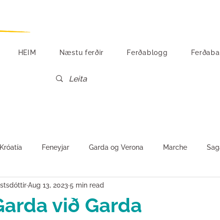
HEIM
Næstu ferðir
Ferðablogg
Ferðaba
Króatía
Feneyjar
Garda og Verona
Marche
Sag
tsdóttir
Aug 13, 2023
5 min read
Vín og matur
Tónlist
Egyptaland
Suður-Ítalía
Sv
arda við Garda