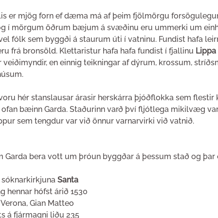
lis er mjög forn ef dæma má af þeim fjölmörgu forsögule
ns og í mörgum öðrum bæjum á svæðinu eru ummerki um einh
el fólk sem byggði á staurum úti í vatninu. Fundist hafa lei
ru frá bronsöld. Klettaristur hafa hafa fundist í fjallinu 
Lippa
 veiðimyndir, en einnig teikningar af dýrum, krossum, stríð
húsum.
voru hér stanslausar árasir herskárra þjóðflokka sem flestir k
rir ofan bæinn Garda. Staðurinn varð því fljótlega mikilvæg v
pur sem tengdur var við önnur varnarvirki við vatnið. 
 Garda bera vott um þróun byggðar á þessum stað og þar 
 sóknarkirkjuna 
Santa 
g hennar hófst árið 1530 
 Verona, Gian Matteo 
ts á fjármagni liðu 235 