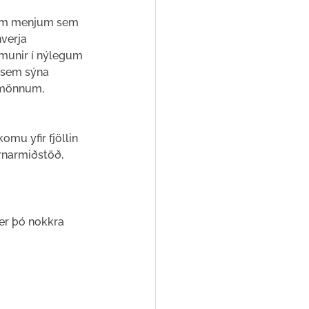
gum menjum sem 
verja 
rmunir í nýlegum 
 sem sýna 
smönnum, 
omu yfir fjöllin 
arnarmiðstöð, 
er þó nokkra 