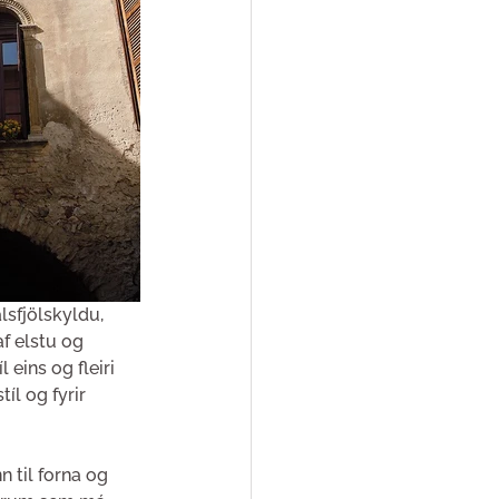
lsfjölskyldu, 
f elstu og 
ins og fleiri 
l og fyrir 
 til forna og 