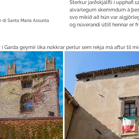
Sterkur jarðskjálfti í upphafi 1
alvarlegum skemmdum á þess
svo mikið að hún var algjörl
ve di Santa Maria Assunta
og núverandi útlit hennar er f
í Garda geymir líka nokkrar perlur sem rekja má aftur til mi