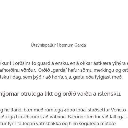
Útsýnispallur í bænum Garda
kkur til orðsins to guard á ensku, en á okkar ástkæra ylhýra e
afnorðinu 
vörður
.  Orðið „garda" hefur sömu merkingu og or
ölsku í dag, sem þýðir að horfa, sjá, gæta eða fylgjast með.
jómar ótrúlega líkt og orðið varða á íslensku.
l og heillandi bær með rúmlega 4000 íbúa, staðsettur Veneto
uð eiga héraðsmörk að vatninu. Bærinn stendur við fallega, 
ktur fyrir fallegan vatnsbakka og hinn sögulega miðbæ. 