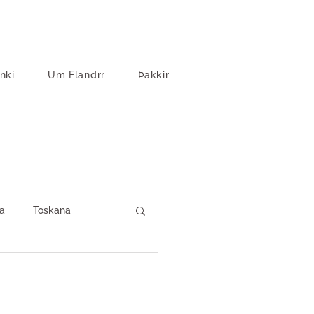
nki
Um Flandrr
Þakkir
a
Toskana
artfjallaland