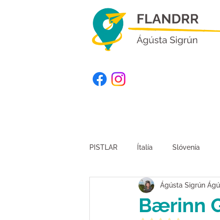
PISTLAR
Ítalía
Slóvenía
Ágústa Sigrún Ágús
Kirgistan
Suður-Afríka
Bærinn G